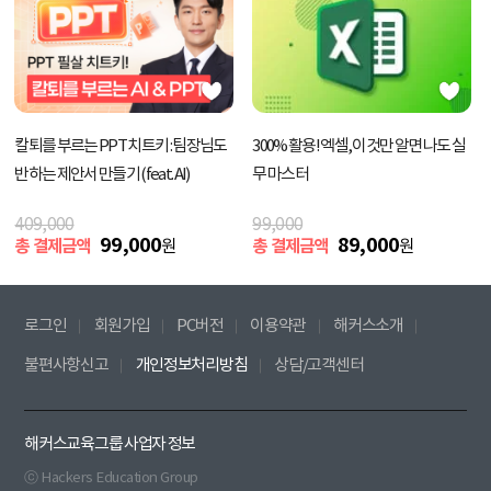
칼퇴를 부르는 PPT 치트키 : 팀장님도
300% 활용! 엑셀, 이것만 알면 나도 실
반하는 제안서 만들기 (feat. AI)
무 마스터
409,000
99,000
99,000
89,000
총 결제금액
원
총 결제금액
원
로그인
회원가입
PC버전
이용약관
해커스소개
불편사항신고
개인정보처리방침
상담/고객센터
해커스교육그룹 사업자 정보
ⓒ Hackers Education Group