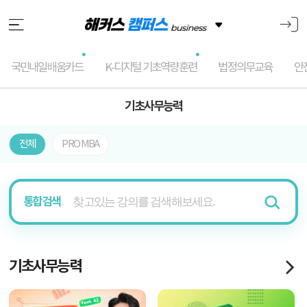
국민내일배움카드
K-디지털 기초역량훈련
법정의무교육
안
기초사무능력
전체
PRO MBA
2
/ -2
통합검색
기초사무능력