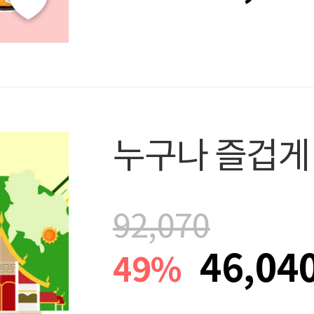
누구나 즐겁게
92,070
46,04
49%