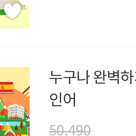
누구나 완벽하
인어
50,490