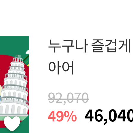
누구나 즐겁게
아어
92,070
46,04
49%