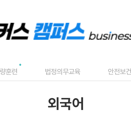
역량훈련
법정의무교육
안전보
외국어