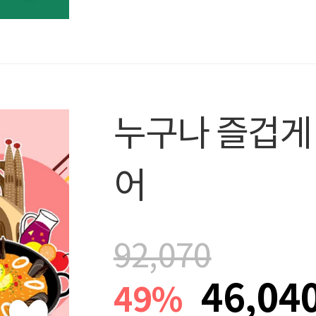
누구나 즐겁게
어
92,070
46,04
49%