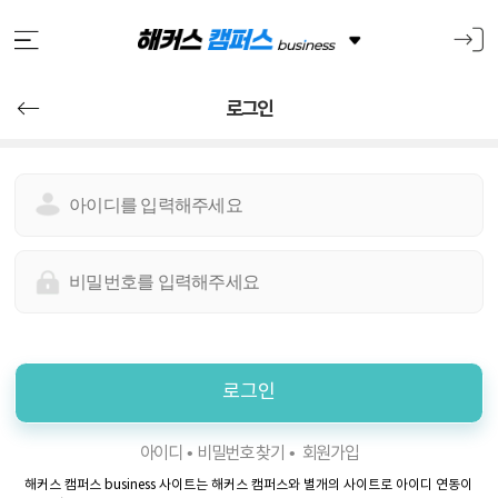
로그인
아
이
디
입
비
력
밀
번
호
입
로그인
력
아이디
비밀번호 찾기
회원가입
해커스 캠퍼스 business 사이트는 해커스 캠퍼스와 별개의 사이트로 아이디 연동이