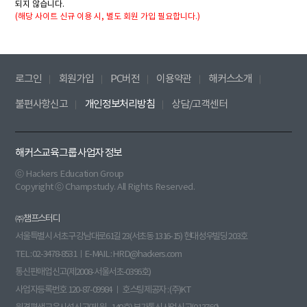
되지 않습니다.
(해당 사이트 신규 이용 시, 별도 회원 가입 필요합니다.)
로그인
회원가입
PC버전
이용약관
해커스소개
불편사항신고
개인정보처리방침
상담/고객센터
해커스교육그룹 사업자 정보
ⓒ Hackers Education Group
Copyright ⓒ Champstudy. All Rights Reserved.
㈜챔프스터디
서울특별시 서초구 강남대로61길 23(서초동 1316-15) 현대성우빌딩 203호
TEL : 02-3478-8531ㅣE-MAIL : HRD@hackers.com
통신판매업신고(제2008-서울서초-0396호)
사업자등록번호 120-87-09984 ㅣ 호스팅제공자 : (주)KT