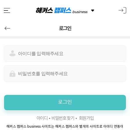
로그인
아
이
디
입
비
력
밀
번
호
입
로그인
력
아이디
비밀번호 찾기
회원가입
해커스 캠퍼스 business 사이트는 해커스 캠퍼스와 별개의 사이트로 아이디 연동이