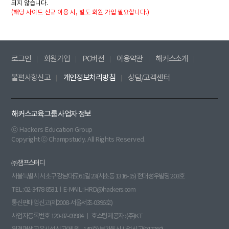
되지 않습니다.
(해당 사이트 신규 이용 시, 별도 회원 가입 필요합니다.)
로그인
회원가입
PC버전
이용약관
해커스소개
불편사항신고
개인정보처리방침
상담/고객센터
해커스교육그룹 사업자 정보
ⓒ Hackers Education Group
Copyright ⓒ Champstudy. All Rights Reserved.
㈜챔프스터디
서울특별시 서초구 강남대로61길 23(서초동 1316-15) 현대성우빌딩 203호
TEL : 02-3478-8531ㅣE-MAIL : HRD@hackers.com
통신판매업신고(제2008-서울서초-0396호)
사업자등록번호 120-87-09984 ㅣ 호스팅제공자 : (주)KT