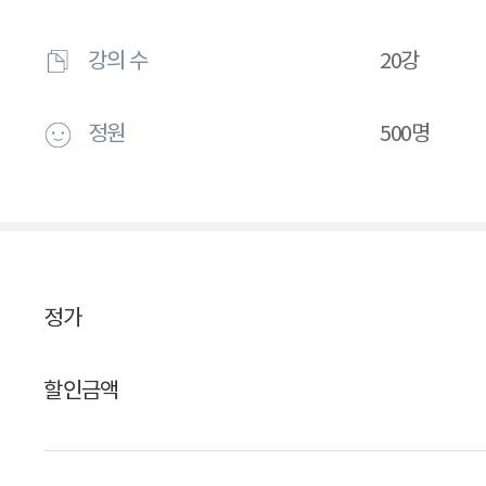
강의 수
20강
정원
500명
정가
할인금액