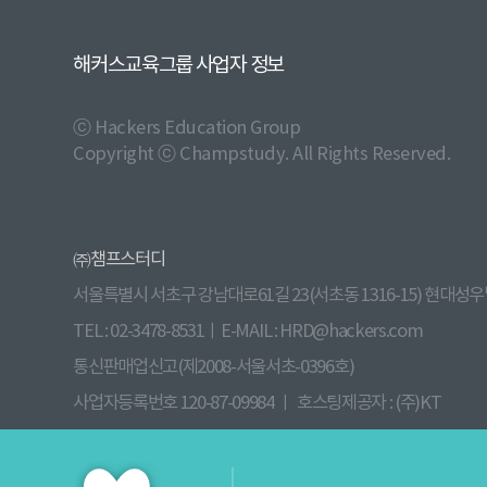
해커스교육그룹 사업자 정보
ⓒ Hackers Education Group
Copyright ⓒ Champstudy. All Rights Reserved.
㈜챔프스터디
서울특별시 서초구 강남대로61길 23(서초동 1316-15) 현대성우
TEL : 02-3478-8531ㅣE-MAIL : HRD@hackers.com
통신판매업신고(제2008-서울서초-0396호)
사업자등록번호 120-87-09984 ㅣ 호스팅제공자 : (주)KT
원격평생교육시설신고(제 원 - 140호) 부가통신사업신고(013760
대표이사 : 전재윤 ㅣ 개인정보관리책임자 : 김병철