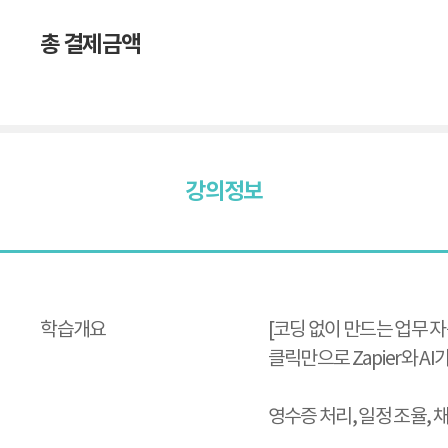
총 결제금액
강의정보
강
의
정
보
학습개요
[코딩 없이 만드는 업무 
클릭만으로 Zapier와 A
영수증 처리, 일정 조율, 