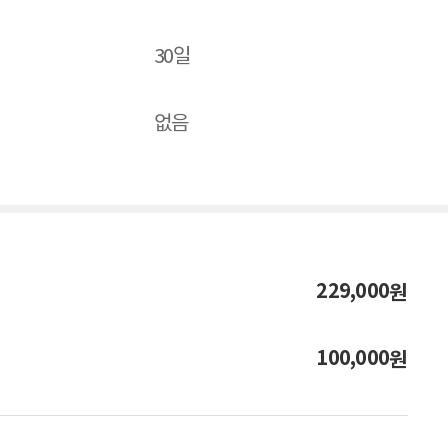
30일
없음
229,000
원
100,000
원