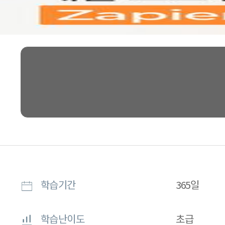
학습기간
365일
학습난이도
초급