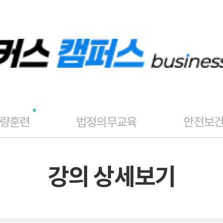
역량훈련
법정의무교육
안전보
강의 상세보기