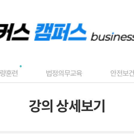
역량훈련
법정의무교육
안전보
강의 상세보기