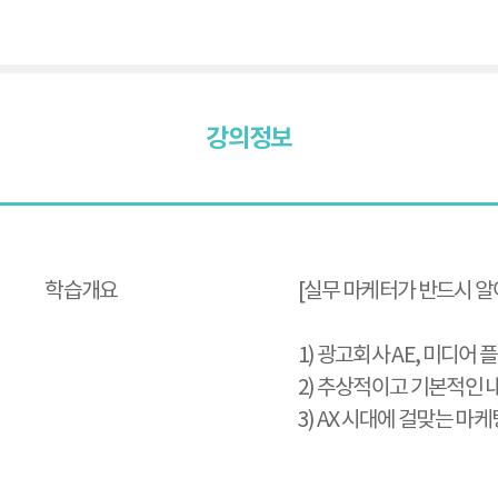
강의정보
강
의
정
보
학습개요
[실무 마케터가 반드시 알
1) 광고회사 AE, 미디
2) 추상적이고 기본적인 
3) AX 시대에 걸맞는 마