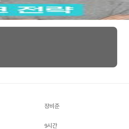
장비준
9시간