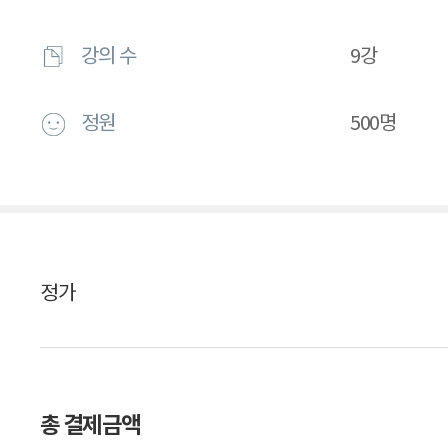
강의 수
9강
정원
500명
정가
총 결제금액