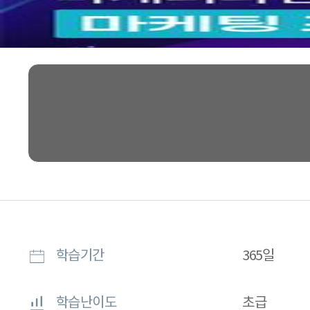
학습기간
365일
학습난이도
초급