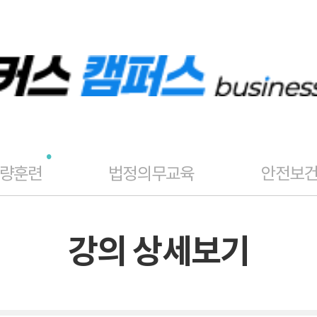
역량훈련
법정의무교육
안전보
강의 상세보기