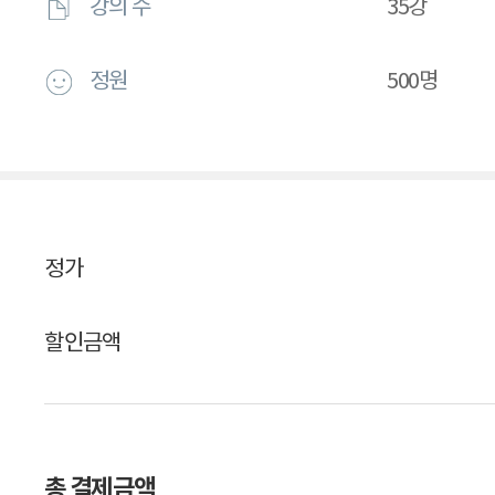
강의 수
35강
정원
500명
정가
할인금액
총 결제금액