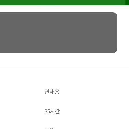
연태흠
35시간