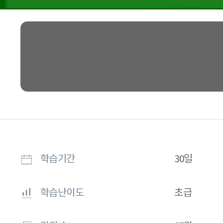
학습기간
30일
학습난이도
초급