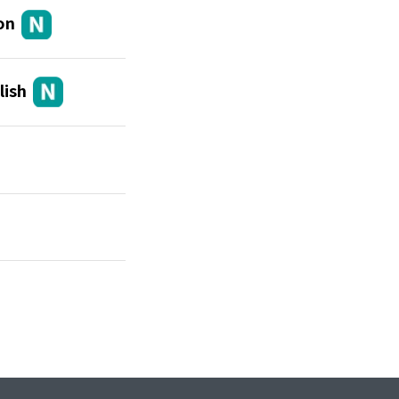
on
ish