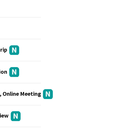
rip
ion
Online Meeting
iew