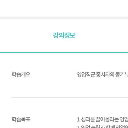
강의정보
강
의
정
보
학습개요
영업직군 종사자의 동기부
학습목표
1. 성과를 끌어올리는 영업
2. 영업 능력과 함께 영업