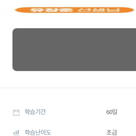
학습기간
60일
학습난이도
초급