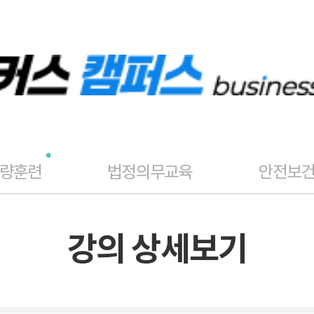
역량훈련
법정의무교육
안전보
강의 상세보기