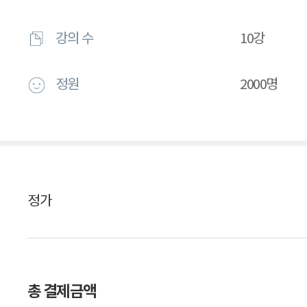
강의 수
10강
정원
2000명
정가
총 결제금액